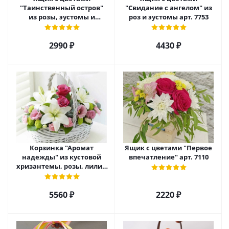
"Таинственный остров"
"Свидание с ангелом" из
из розы, эустомы и
роз и эустомы арт. 7753
диантуса арт. 7754
2990 ₽
4430 ₽
Корзинка "Аромат
Ящик с цветами "Первое
надежды" из кустовой
впечатление" арт. 7110
хризантемы, розы, лилий
и эустомы. арт. 7751
5560 ₽
2220 ₽