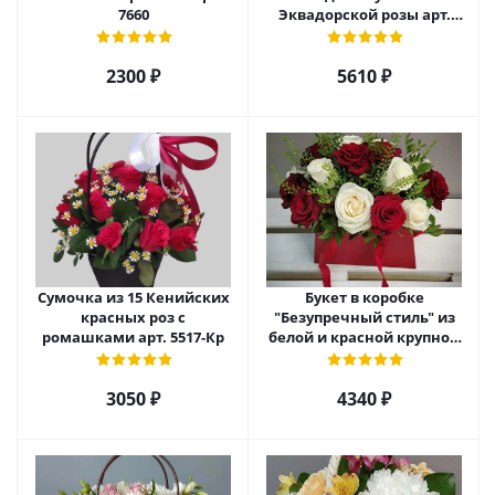
7660
Эквадорской розы арт.
5520
2300 ₽
5610 ₽
Сумочка из 15 Кенийских
Букет в коробке
красных роз с
"Безупречный стиль" из
ромашками арт. 5517-Кр
белой и красной крупной
розы Эквадор. арт. 5515
3050 ₽
4340 ₽