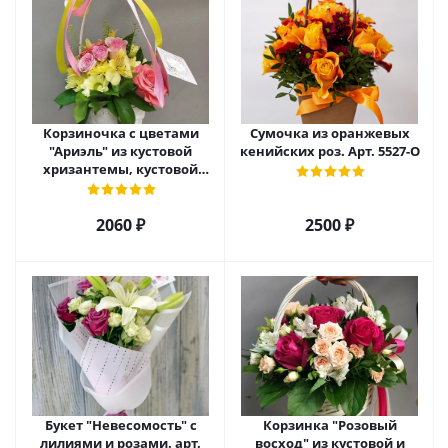
Корзиночка с цветами
Сумочка из оранжевых
"Ариэль" из кустовой
кенийских роз. Арт. 5527-О
хризантемы, кустовой
розы и альстромерии арт.
6975
2060 ₽
2500 ₽
Букет "Невесомость" с
Корзинка "Розовый
лилиями и розами. арт.
восход" из кустовой и