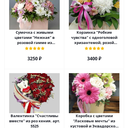
Сумочка с живыми
Корзинка "Робкие
цветами "Нежная" в
чувства" с одноголовой
розовой гамме из
хризантемой, розой
кустовой хризантемы,
Эквадор и альстромерией
розы, эустомы арт. 5514
арт. 5510
3250 ₽
3400 ₽
Валентинка "Счастливы
Коробка с цветами
вместе" из роз кения. арт.
"Ласковые мечты" из
5525
кустовой и Эквадорской