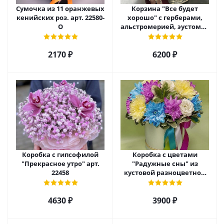
Сумочка из 11 оранжевых
Корзина "Все будет
кенийских роз. арт. 22580-
хорошо" с герберами,
О
альстромерией, эустомой
и хризантемой арт. 22461
2170 ₽
6200 ₽
Коробка с гипсофилой
Коробка с цветами
"Прекрасное утро" арт.
"Радужные сны" из
22458
кустовой разноцветной
хризантемы арт. 22457
4630 ₽
3900 ₽