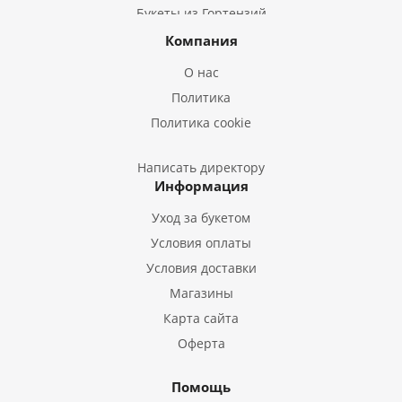
Букеты из Гортензий
Букеты из Ирисов
Компания
Букеты из Лилий
О нас
Букеты из Подсолнухов
Политика
Букеты из Эустом
Политика cookie
Букеты из Пион
Букеты из Гладиолусов
Написать директору
Информация
Букеты из Тюльпанов
Уход за букетом
Условия оплаты
Условия доставки
Магазины
Карта сайта
Оферта
Помощь