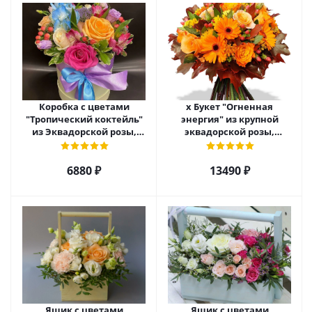
Коробка с цветами
х Букет "Огненная
"Тропический коктейль"
энергия" из крупной
из Эквадорской розы,
эквадорской розы,
эустомы, альстромерии
гиперикума и гермини.
арт. 22456
арт. 7628
6880 ₽
13490 ₽
Ящик с цветами
Ящик с цветами